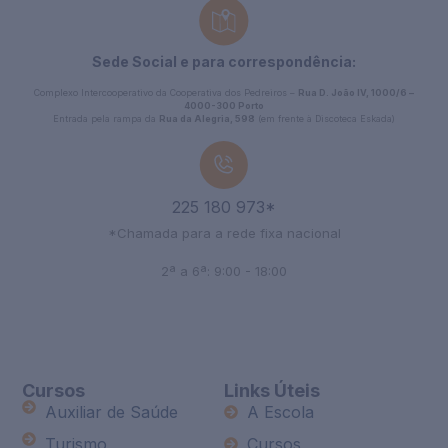
Sede Social e para correspondência:
Complexo Intercooperativo da Cooperativa dos Pedreiros –
Rua D. João IV, 1000/6 –
4000-300 Porto
Entrada pela rampa da
Rua da Alegria, 598
(em frente à Discoteca Eskada)
225 180 973*
*Chamada para a rede fixa nacional
2ª a 6ª: 9:00 - 18:00
Cursos
Links Úteis
Auxiliar de Saúde
A Escola
Turismo
Cursos