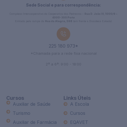
Sede Social e para correspondência:
Complexo Intercooperativo da Cooperativa dos Pedreiros –
Rua D. João IV, 1000/6 –
4000-300 Porto
Entrada pela rampa da
Rua da Alegria, 598
(em frente à Discoteca Eskada)
225 180 973*
*Chamada para a rede fixa nacional
2ª a 6ª: 9:00 - 18:00
Cursos
Links Úteis
Auxiliar de Saúde
A Escola
Turismo
Cursos
Auxiliar de Farmácia
EQAVET