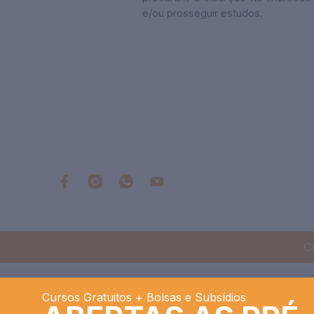
e/ou prosseguir estudos.
C
Cursos Gratuitos + Bolsas e Subsídios