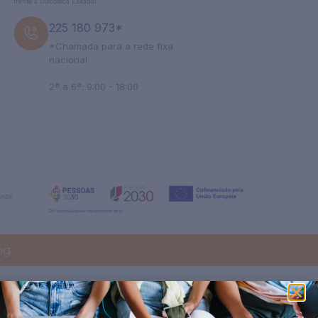
frente à Discoteca Eskada)
225 180 973*
*Chamada para a rede fixa
nacional
2ª a 6ª: 9:00 - 18:00
ng