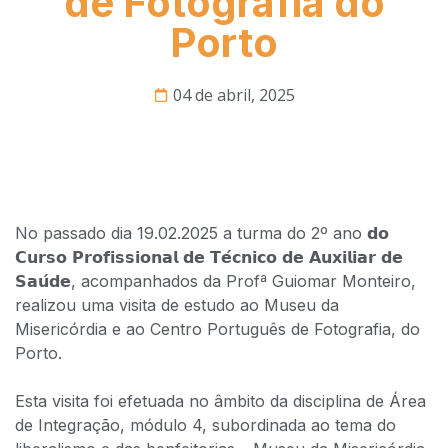
de Fotografia do
Porto
04 de abril, 2025
No passado dia 19.02.2025 a turma do 2º ano 𝗱𝗼
𝗖𝘂𝗿𝘀𝗼 𝗣𝗿𝗼𝗳𝗶𝘀𝘀𝗶𝗼𝗻𝗮𝗹 𝗱𝗲 𝗧𝗲́𝗰𝗻𝗶𝗰𝗼 𝗱𝗲 𝗔𝘂𝘅𝗶𝗹𝗶𝗮𝗿 𝗱𝗲
𝗦𝗮𝘂́𝗱𝗲, acompanhados da Profª Guiomar Monteiro,
realizou uma visita de estudo ao Museu da
Misericórdia e ao Centro Português de Fotografia, do
Porto.​
⠀⠀⠀⠀⠀⠀⠀⠀⠀⠀
Esta visita foi efetuada no âmbito da disciplina de Área
de Integração, módulo 4, subordinada ao tema do